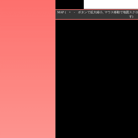
MAP ( + - ボタンで拡大縮小, マウス移動で地図ス
す)