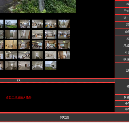
用
建
条
最
引
接
PR
取
縫製工場居抜き物件
小
中
間取図