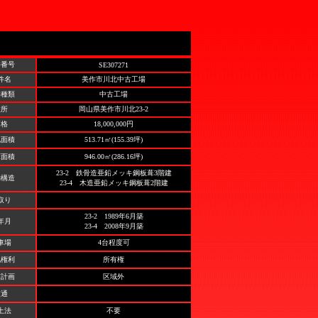
件番号
SE307271
件名
美作市川北中古工場
件種類
中古工場
住所
岡山県
美作市川北23-2
価格
18,000,000円
地面積
513.71㎡(155.39坪)
床面積
946.00㎡(286.16坪)
23-2 鉄骨造亜鉛メッキ鋼板葺3階建
物構造
23-4 木造亜鉛メッキ鋼板葺2階建
取り
23-2 1989年6月築
年月
23-4 2008年9月築
車場
4台程度可
地権利
所有権
市計画
区域外
交通
土法
不要