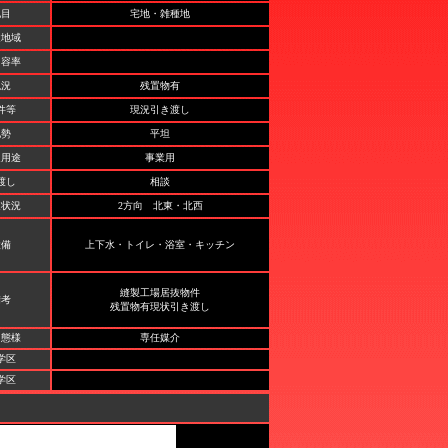
地目
宅地・雑種地
途地域
・容率
現況
残置物有
件等
現況引き渡し
地勢
平坦
適用途
事業用
渡し
相談
道状況
2方向 北東・北西
設備
上下水・トイレ・浴室・キッチン
縫製工場居抜物件
備考
残置物有現状引き渡し
引態様
専任媒介
学区
学区