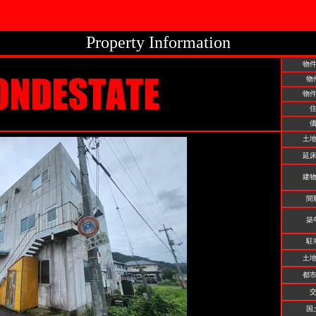
Property Information
物
物
物
土
延
建
間
築
駐
土
都
国